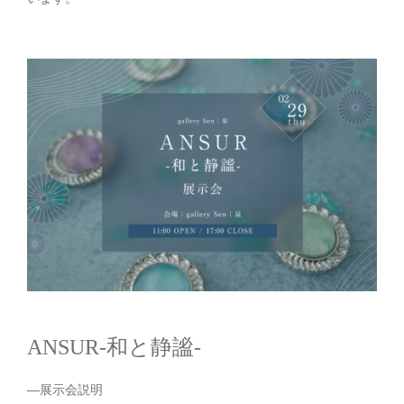
ANSUR-和と静謐-
—展示会説明